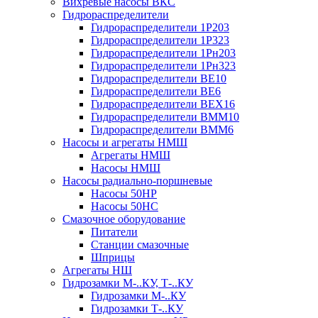
Вихревые насосы ВКС
Гидрораспределители
Гидрораспределители 1Р203
Гидрораспределители 1Р323
Гидрораспределители 1Рн203
Гидрораспределители 1Рн323
Гидрораспределители ВЕ10
Гидрораспределители ВЕ6
Гидрораспределители ВЕХ16
Гидрораспределители ВММ10
Гидрораспределители ВММ6
Насосы и агрегаты НМШ
Агрегаты НМШ
Насосы НМШ
Насосы радиально-поршневые
Насосы 50НР
Насосы 50НС
Смазочное оборудование
Питатели
Станции смазочные
Шприцы
Агрегаты НШ
Гидрозамки М-..КУ, Т-..КУ
Гидрозамки М-..КУ
Гидрозамки Т-..КУ