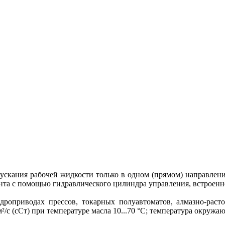
ускания рабочей жидкости только в одном (прямом) направлен
нта с помощью гидравлического цилиндра управления, встроенно
роприводах прессов, токарных полуавтоматов, алмазно-раст
/с (сСт) при температуре масла 10...70 °С; температура окружаю