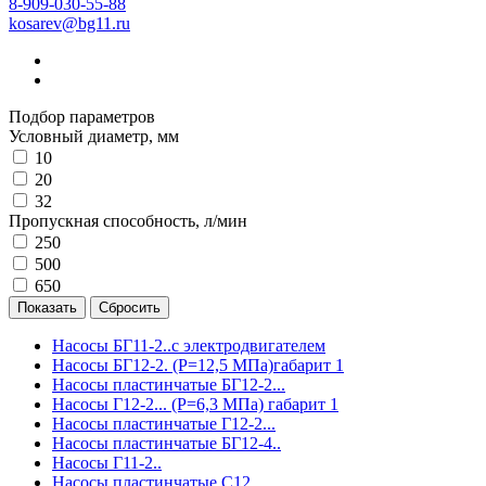
8-909-030-55-88
kosarev@bg11.ru
Подбор параметров
Условный диаметр, мм
10
20
32
Пропускная способность, л/мин
250
500
650
Насосы БГ11-2..с электродвигателем
Насосы БГ12-2. (Р=12,5 МПа)габарит 1
Насосы пластинчатые БГ12-2...
Насосы Г12-2... (Р=6,3 МПа) габарит 1
Насосы пластинчатые Г12-2...
Насосы пластинчатые БГ12-4..
Насосы Г11-2..
Насосы пластинчатые С12