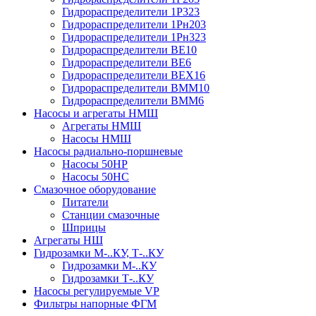
Гидрораспределители 1Р323
Гидрораспределители 1Рн203
Гидрораспределители 1Рн323
Гидрораспределители ВЕ10
Гидрораспределители ВЕ6
Гидрораспределители ВЕХ16
Гидрораспределители ВММ10
Гидрораспределители ВММ6
Насосы и агрегаты НМШ
Агрегаты НМШ
Насосы НМШ
Насосы радиально-поршневые
Насосы 50НР
Насосы 50НС
Смазочное оборудование
Питатели
Станции смазочные
Шприцы
Агрегаты НШ
Гидрозамки М-..КУ, Т-..КУ
Гидрозамки М-..КУ
Гидрозамки Т-..КУ
Насосы регулируемые VP
Фильтры напорные ФГМ