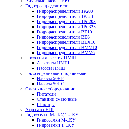
Вихревые насосы ВКС
Гидрораспределители
Гидрораспределители 1Р203
Гидрораспределители 1Р323
Гидрораспределители 1Рн203
Гидрораспределители 1Рн323
Гидрораспределители ВЕ10
Гидрораспределители ВЕ6
Гидрораспределители ВЕХ16
Гидрораспределители ВММ10
Гидрораспределители ВММ6
Насосы и агрегаты НМШ
Агрегаты НМШ
Насосы НМШ
Насосы радиально-поршневые
Насосы 50НР
Насосы 50НС
Смазочное оборудование
Питатели
Станции смазочные
Шприцы
Агрегаты НШ
Гидрозамки М-..КУ, Т-..КУ
Гидрозамки М-..КУ
Гидрозамки Т-..КУ