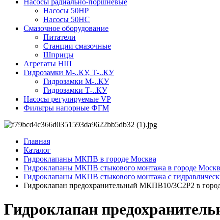
Насосы радиально-поршневые
Насосы 50НР
Насосы 50НС
Смазочное оборудование
Питатели
Станции смазочные
Шприцы
Агрегаты НШ
Гидрозамки М-..КУ, Т-..КУ
Гидрозамки М-..КУ
Гидрозамки Т-..КУ
Насосы регулируемые VP
Фильтры напорные ФГМ
Главная
Каталог
Гидроклапаны МКПВ в городе Москва
Гидроклапаны МКПВ стыкового монтажа в городе Москв
Гидроклапаны МКПВ стыкового монтажа с гидравлическ
Гидроклапан предохранительный МКПВ10/3С2Р2 в горо
Гидроклапан предохранитель