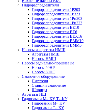
Вихревые насосы ВКС
Гидрораспределители
Гидрораспределители 1Р203
Гидрораспределители 1Р323
Гидрораспределители 1Рн203
Гидрораспределители 1Рн323
Гидрораспределители ВЕ10
Гидрораспределители ВЕ6
Гидрораспределители ВЕХ16
Гидрораспределители ВММ10
Гидрораспределители ВММ6
Насосы и агрегаты НМШ
Агрегаты НМШ
Насосы НМШ
Насосы радиально-поршневые
Насосы 50НР
Насосы 50НС
Смазочное оборудование
Питатели
Станции смазочные
Шприцы
Агрегаты НШ
Гидрозамки М-..КУ, Т-..КУ
Гидрозамки М-..КУ
Гидрозамки Т-..КУ