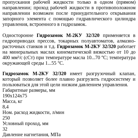
пропускания рабочей жидкости только в одном (прямом)
направлении; проход рабочей жидкости в противоположном
направлении возможен после принудительного открывания
запорного элемента с помощью гидравлического цилиндра
управления, встроенного в гидрозамок.
Односторонне
Гидрозамок М-2КУ 32/320
применяется в
гидроприводах прессов, токарных полуавтоматов, алмазно-
расточных станков и т.д.
Гидрозамок М-2КУ 32/320
работает
на минеральных маслах кинематической вязкостью от 10 до
400 мм²/с (сСт) при температуре масла 10...70 °С; температура
окружающей среды 1...55 °С.
Гидрозамок М-2КУ 32/320
имеет разгрузочный клапан,
который позволяет более плавно разгрузить гидросистему и
пользоваться для этой цели низким давлением управления.
Габаритные размеры, мм
190х124х75
Масса, кг
8,4
Ном. расход жидкости, л/мин
250
Условный проход, мм
32
Давление нагнетания, МПа