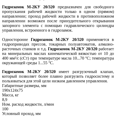
Гидрозамок М-2КУ 20/320
предназначен для свободного
пропускания рабочей жидкости только в одном (прямом)
направлении; проход рабочей жидкости в противоположном
направлении возможен после принудительного открывания
запорного элемента с помощью гидравлического цилиндра
управления, встроенного в гидрозамок.
Односторонне
Гидрозамок М-2КУ 20/320
применяется в
гидроприводах прессов, токарных полуавтоматов, алмазно-
расточных станков и т.д.
Гидрозамок М-2КУ 20/320
работает
на минеральных маслах кинематической вязкостью от 10 до
400 мм²/с (сСт) при температуре масла 10...70 °С; температура
окружающей среды 1...55 °С.
Гидрозамок М-2КУ 20/320
имеет разгрузочный клапан,
который позволяет более плавно разгрузить гидросистему и
пользоваться для этой цели низким давлением управления.
Габаритные размеры, мм
190х124х75
Масса, кг
8,9
Ном. расход жидкости, л/мин
100
Условный проход, мм