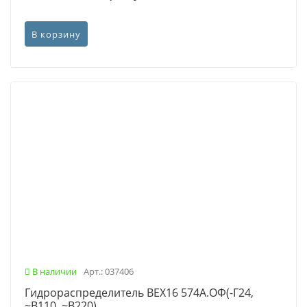
В корзину
В наличии
Арт.: 037406
Гидрораспределитель ВЕХ16 574А.ОФ(-Г24,
~В110, ~В220)