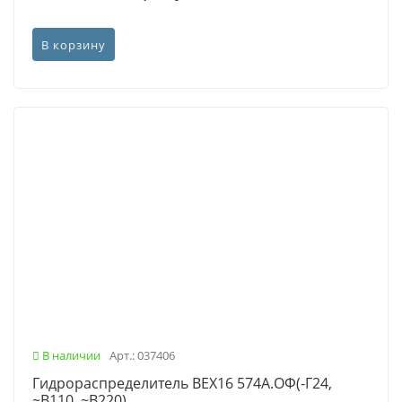
В корзину
В наличии
Арт.: 037406
Гидрораспределитель ВЕХ16 574А.ОФ(-Г24,
~В110, ~В220)