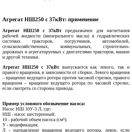
Агрегат НШ250 с 37кВт: применение
Агрегат НШ250 с 37кВт
предназначен для нагнетания
рабочей жидкости (минерального масла) в гидравлических
системах тракторов, погрузчиков, автомобилей,
сельскохозяйственных, коммунальных, строительно-
дорожных и агрегатируемых с двигателями тракторов, машин
и другой техники.
Агрегат НШ250 с 37кВт
выпускается как левого, так и
правого вращения, в зависимости от сборки. Левого вращения
– вращение ведущего ротора против часовой стрелки, правого
вращения – вращение ведущего ротора по часовой стрелке,
если смотреть со стороны привода.
Пример условного обозначение насоса:
Насос НШ 10У-3 Л, где:
НШ - насос шестеренный;
10 - рабочий объем насоса (см³);
У - модификация;
Л - направление вращения ведущего ротора, левое, если