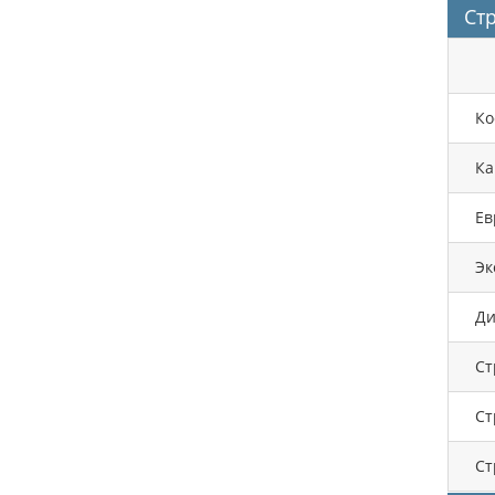
Ст
Ко
Ка
Ев
Эк
Ди
Ст
Ст
Ст