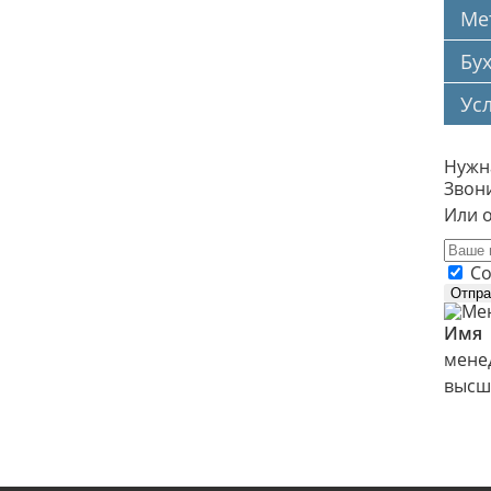
Ме
Бух
Ус
Нужн
Звони
Или о
С
Отпра
Имя
мене
высш