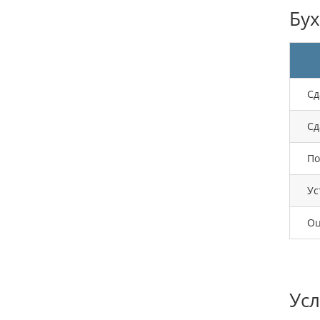
Бух
Сд
Сд
По
Ус
Оц
Усл