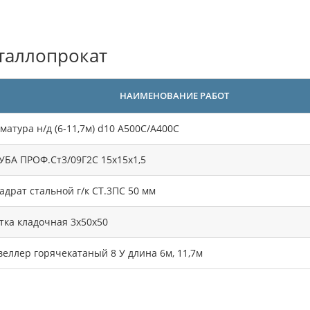
таллопрокат
НАИМЕНОВАНИЕ РАБОТ
матура н/д (6-11,7м) d10 А500С/А400С
УБА ПРОФ.Ст3/09Г2С 15х15х1,5
адрат стальной г/к СТ.3ПС 50 мм
тка кладочная 3х50х50
еллер горячекатаный 8 У длина 6м, 11,7м