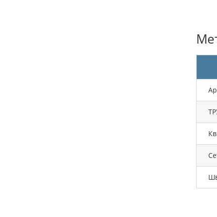
Ме
Ар
ТР
Кв
Се
Шв