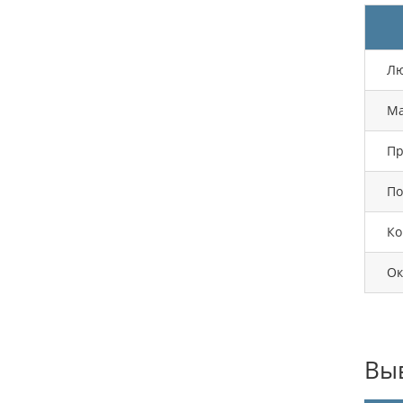
Лю
Ма
Пр
По
Ко
Ок
Выв