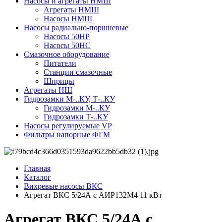
Насосы и агрегаты НМШ
Агрегаты НМШ
Насосы НМШ
Насосы радиально-поршневые
Насосы 50НР
Насосы 50НС
Смазочное оборудование
Питатели
Станции смазочные
Шприцы
Агрегаты НШ
Гидрозамки М-..КУ, Т-..КУ
Гидрозамки М-..КУ
Гидрозамки Т-..КУ
Насосы регулируемые VP
Фильтры напорные ФГМ
Главная
Каталог
Вихревые насосы ВКС
Агрегат ВКС 5/24А с АИР132M4 11 кВт
Агрегат ВКС 5/24А с