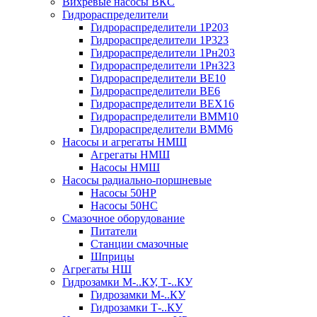
Вихревые насосы ВКС
Гидрораспределители
Гидрораспределители 1Р203
Гидрораспределители 1Р323
Гидрораспределители 1Рн203
Гидрораспределители 1Рн323
Гидрораспределители ВЕ10
Гидрораспределители ВЕ6
Гидрораспределители ВЕХ16
Гидрораспределители ВММ10
Гидрораспределители ВММ6
Насосы и агрегаты НМШ
Агрегаты НМШ
Насосы НМШ
Насосы радиально-поршневые
Насосы 50НР
Насосы 50НС
Смазочное оборудование
Питатели
Станции смазочные
Шприцы
Агрегаты НШ
Гидрозамки М-..КУ, Т-..КУ
Гидрозамки М-..КУ
Гидрозамки Т-..КУ