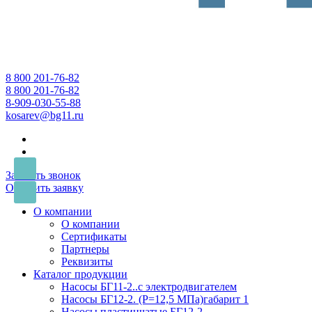
8 800 201-76-82
8 800 201-76-82
8-909-030-55-88
kosarev@bg11.ru
Заказать звонок
Оставить заявку
О компании
О компании
Сертификаты
Партнеры
Реквизиты
Каталог продукции
Насосы БГ11-2..с электродвигателем
Насосы БГ12-2. (Р=12,5 МПа)габарит 1
Насосы пластинчатые БГ12-2...