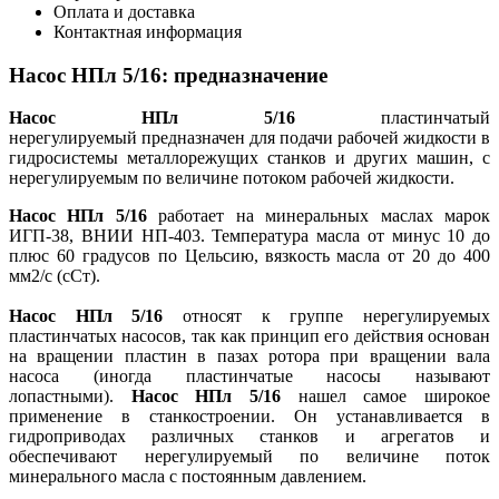
Оплата и доставка
Контактная информация
Насос НПл 5/16: предназначение
Насос НПл 5/16
пластинчатый
нерегулируемый предназначен для подачи рабочей жидкости в
гидросистемы металлорежущих станков и других машин, с
нерегулируемым по величине потоком рабочей жидкости.
Насос НПл 5/16
работает на минеральных маслах марок
ИГП-38, ВНИИ НП-403. Температура масла от минус 10 до
плюс 60 градусов по Цельсию, вязкость масла от 20 до 400
мм2/с (сСт).
Насос НПл 5/16
относят к группе нерегулируемых
пластинчатых насосов, так как принцип его действия основан
на вращении пластин в пазах ротора при вращении вала
насоса (иногда пластинчатые насосы называют
лопастными).
Насос НПл 5/16
нашел самое широкое
применение в станкостроении. Он устанавливается в
гидроприводах различных станков и агрегатов и
обеспечивают нерегулируемый по величине поток
минерального масла с постоянным давлением.