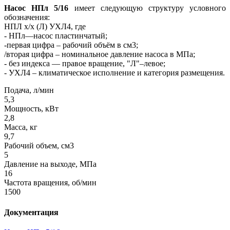
Насос НПл 5/16
имеет следующую структуру условного
обозначения:
НПЛ х/х (Л) УХЛ4, где
- НПл—насос пластинчатый;
-первая цифра – рабочий объём в см3;
/вторая цифра – номинальное давление насоса в МПа;
- без индекса — правое вращение, "Л"–левое;
- УХЛ4 – климатическое исполнение и категория размещения.
Подача, л/мин
5,3
Мощность, кВт
2,8
Масса, кг
9,7
Рабочий объем, см3
5
Давление на выходе, МПа
16
Частота вращения, об/мин
1500
Документация