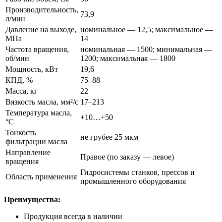
Производительность,
73,9
л/мин
Давление на выходе,
номинальное — 12,5; максимальное —
МПа
14
Частота вращения,
номинальная — 1500; минимальная —
об/мин
1200; максимальная — 1800
Мощность, кВт
19,6
КПД, %
75–88
Масса, кг
22
Вязкость масла, мм²/с
17–213
Температура масла,
+10…+50
°C
Тонкость
не грубее 25 мкм
фильтрации масла
Направление
Правое (по заказу — левое)
вращения
Гидросистемы станков, прессов и
Область применения
промышленного оборудования
Преимущества:
Продукция всегда в наличии