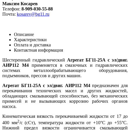
Максим Косарев
Телефон:
8-909-030-55-88
Почта:
kosarev@bg11.ru
Описание
Характеристики
Оплата и доставка
Контактная информация
Шестеренный гидравлический
Агрегат БГ11-25А с эл/двиг.
АИР112 М4
применяется в смазочных и гидравлических
системах металлообрабатывающего оборудования,
подъемников, прессов и других машин.
Агрегат БГ11-25А с эл/двиг. АИР112 М4
предназначен для
перекачивания технических масел и других жидкостей,
обладающих смазывающей способностью, без механических
примесей и не вызывающих коррозию рабочих органов
насоса.
Кинематическая вязкость перекачиваемой жидкости от 17 до
2
400 мм
/с (cCт), температура жидкости от +10°С до +55°С.
Нижний предел вязкости ограничивается смазывающей