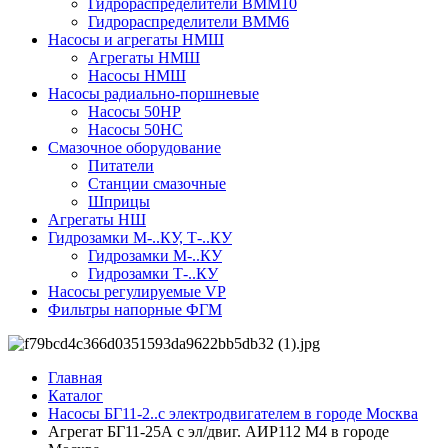
Гидрораспределители ВММ10
Гидрораспределители ВММ6
Насосы и агрегаты НМШ
Агрегаты НМШ
Насосы НМШ
Насосы радиально-поршневые
Насосы 50НР
Насосы 50НС
Смазочное оборудование
Питатели
Станции смазочные
Шприцы
Агрегаты НШ
Гидрозамки М-..КУ, Т-..КУ
Гидрозамки М-..КУ
Гидрозамки Т-..КУ
Насосы регулируемые VP
Фильтры напорные ФГМ
Главная
Каталог
Насосы БГ11-2..с электродвигателем в городе Москва
Агрегат БГ11-25А с эл/двиг. АИР112 М4 в городе