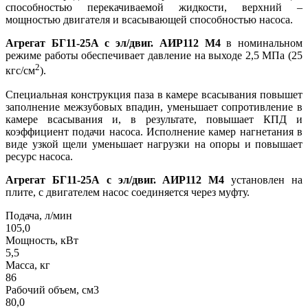
способностью перекачиваемой жидкости, верхний –
мощностью двигателя и всасывающей способностью насоса.
Агрегат БГ11-25А с эл/двиг. АИР112 М4
в номинальном
режиме работы обеспечивает давление на выходе 2,5 МПа (25
2
кгс/см
).
Специальная конструкция паза в камере всасывания повышет
заполнение межзубовых впадин, уменьшает сопротивление в
камере всасывания и, в результате, повышает КПД и
коэффициент подачи насоса. Исполнение камер нагнетания в
виде узкой щели уменьшает нагрузки на опоры и повышает
ресурс насоса.
Агрегат БГ11-25А с эл/двиг. АИР112 М4
установлен на
плите, с двигателем насос соединяется через муфту.
Подача, л/мин
105,0
Мощность, кВт
5,5
Масса, кг
86
Рабочий объем, см3
80,0