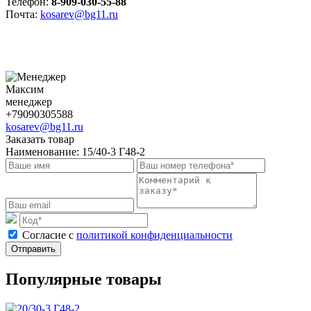
Телефон:
8-909-030-55-88
Почта:
kosarev@bg11.ru
Максим
менеджер
+79090305588
kosarev@bg11.ru
Заказать товар
Наименование:
15/40-3 Г48-2
Cогласие с
политикой конфиденциальности
Отправить
Популярные товары