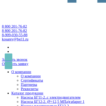
8 800 201-76-82
8 800 201-76-82
8-909-030-55-88
kosarev@bg11.ru
Заказать звонок
Оставить заявку
О компании
О компании
Сертификаты
Партнеры
Реквизиты
Каталог продукции
Насосы БГ11-2..с электродвигателем
Насосы БГ12-2. (Р=12,5 МПа)габарит 1
Насосы пластинчатые БГ12-2...