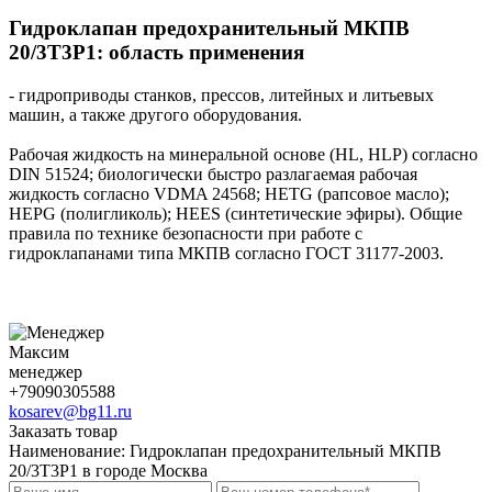
Гидроклапан предохранительный МКПВ
20/3Т3Р1
: область применения
- гидроприводы станков, прессов, литейных и литьевых
машин, а также другого оборудования.
Рабочая жидкость на минеральной основе (HL, HLP) согласно
DIN 51524; биологически быстро разлагаемая рабочая
жидкость согласно VDMA 24568; HETG (рапсовое масло);
HEPG (полигликоль); HEES (синтетические эфиры). Общие
правила по технике безопасности при работе с
гидроклапанами типа МКПВ согласно ГОСТ 31177-2003.
Максим
менеджер
+79090305588
kosarev@bg11.ru
Заказать товар
Наименование:
Гидроклапан предохранительный МКПВ
20/3Т3Р1 в городе Москва