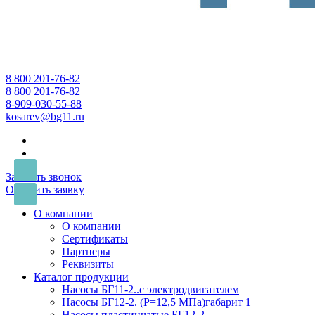
8 800 201-76-82
8 800 201-76-82
8-909-030-55-88
kosarev@bg11.ru
Заказать звонок
Оставить заявку
О компании
О компании
Сертификаты
Партнеры
Реквизиты
Каталог продукции
Насосы БГ11-2..с электродвигателем
Насосы БГ12-2. (Р=12,5 МПа)габарит 1
Насосы пластинчатые БГ12-2...