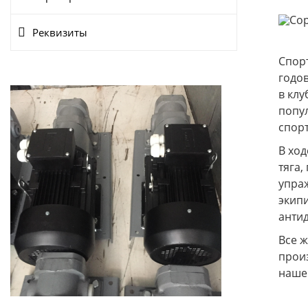
Реквизиты
Спор
годов
в клу
попул
спорт
В ход
тяга,
упра
экип
анти
Все ж
прои
наше 