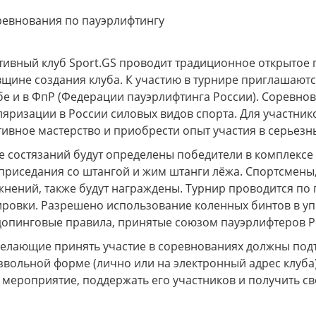
тивный клуб Sport.GS проводит традиционное открытое 
щине создания клуба. К участию в турнире приглашаютс
бе и в ФпР (Федерации пауэрлифтинга России). Соревно
яризации в России силовых видов спорта. Для участник
ивное мастерство и приобрести опыт участия в серьезн
е состязаний будут определены победители в комплексе
 приседания со штангой и жим штанги лёжа. Спортсмены
жнений, также будут награждены. Турнир проводится 
ировки. Разрешено использование коленных бинтов в уп
допинговые правила, принятые союзом пауэрлифтеров Р
елающие принять участие в соревнованиях должны подтв
звольной форме (лично или на электронный адрес клуба
мероприятие, поддержать его участников и получить св